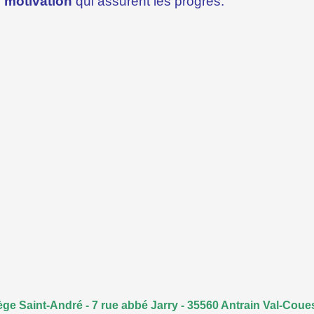
e
motivation
qui assurent les progrès.
ège Saint-André - 7 rue abbé Jarry - 35560 Antrain Val-Cou